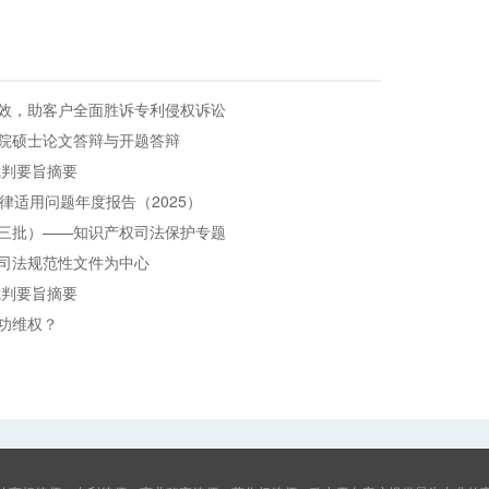
效，助客户全面胜诉专利侵权诉讼
院硕士论文答辩与开题答辩
裁判要旨摘要
律适用问题年度报告（2025）
三批）——知识产权司法保护专题
司法规范性文件为中心
裁判要旨摘要
功维权？