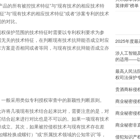
产品的所有被控技术特征”与“现有技术的相应技术特
英律师”榜单
征”与“现有技术的相应技术特征”或者“涉案专利的技术
间的对比。
利权保护范围的技术特征时需要以专利权利要求为参
围无关的技术特征，在判断现有技术抗辩能否成立时应
2025年度
术方案是否相同或者等同，与现有技术抗辩能否成立亦
涉人工智能
的适用——以
最高人民法
权司法保护
贵酒商标侵
，一般采用类似专利授权审查中的新颖性判断原则。
商业秘密侵
允许将几项现有技术结合起来比对，需要注意的是，对
商业秘密侵
案结合起来进行对比也是不可以的。如果一项现有技术
商业秘密非
辩成立。其次，如果被控侵权技术与现有技术存在差
如螺栓换成螺钉）”或“所属技术领域的公知常识”等，
侵犯知识产