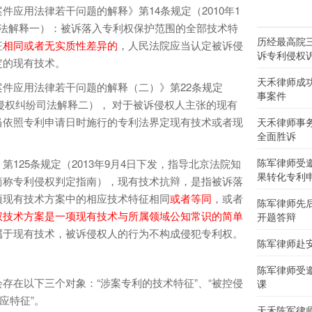
应用法律若干问题的解释》第14条规定（2010年1
司法解释一）：被诉落入专利权保护范围的全部技术特
历经最高院
征
相同或者无实质性差异的
，人民法院应当认定被诉侵
诉专利侵权
定的现有技术。
天禾律师成
件应用法律若干问题的解释（二）》第22条规定
事案件
利侵权纠纷司法解释二）， 对于被诉侵权人主张的现有
当依照专利申请日时施行的专利法界定现有技术或者现
天禾律师事
全面胜诉
陈军律师受
125条规定（2013年9月4日下发，指导北京法院知
果转化专利
简称专利侵权判定指南），现有技术抗辩，是指被诉落
项现有技术方案中的相应技术特征相同
或者等同
，或者
陈军律师先
权技术方案是一项现有技术与所属领域公知常识的简单
开题答辩
属于现有技术，被诉侵权人的行为不构成侵犯专利权。
陈军律师赴
陈军律师受
存在以下三个对象：“涉案专利的技术特征”、“被控侵
课
应特征”。
天禾陈军律师