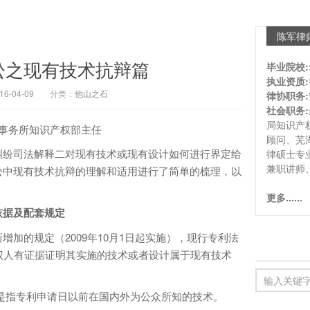
陈军律
讼之现有技术抗辩篇
毕业院校:
执业资质:
-04-09
分类：
他山之石
律协职务:
社会职务:
局知识产
师事务所知识产权部主任
顾问、芜
纠纷司法解释二对现有技术或现有设计如何进行界定给
律硕士专
兼职讲师
讼中现有技术抗辩的理解和适用进行了简单的梳理，以
更多......
依据及配套规定
加的规定（2009年10月1日起实施），现行专利法
权人有证据证明其实施的技术或者设计属于现有技术
”是指专利申请日以前在国内外为公众所知的技术。