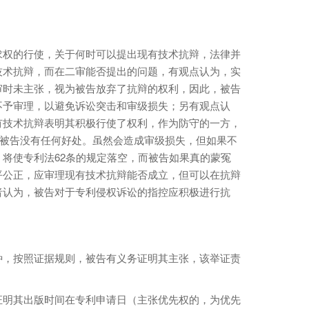
求权的行使，关于何时可以提出现有技术抗辩，法律并
技术抗辩，而在二审能否提出的问题，有观点认为，实
审时未主张，视为被告放弃了抗辩的权利，因此，被告
不予审理，以避免诉讼突击和审级损失；另有观点认
有技术抗辩表明其积极行使了权利，作为防守的一方，
于被告没有任何好处。虽然会造成审级损失，但如果不
将使专利法62条的规定落空，而被告如果真的蒙冤
平公正，应审理现有技术抗辩能否成立，但可以在抗辩
者认为，被告对于专利侵权诉讼的指控应积极进行抗
种，按照证据规则，被告有义务证明其主张，该举证责
证明其出版时间在专利申请日（主张优先权的，为优先