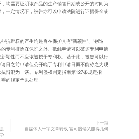
开，均需要证明该产品的生产销售日期或公开的时间为
时，一定情况下，被告亦可以申请法院进行证据保全或
些抗辩权的产生均是旨在保护具有“新颖性”、“创造
创性的专利排除在保护之外。抵触申请可以破坏专利申请
失新颖性而不应该被授予专利权。基于此，被告可以行
申请日之前申请但公开晚于专利申请日而不能称之为现
抗辩混为一谈。专利侵权判定指南第127条规定指
抗辩的规定予以处理。
下一篇
是
自媒体人千字文章转载 官司赔偿又能得几何
学