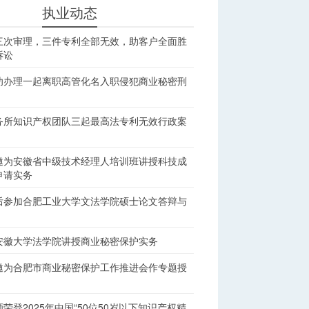
执业动态
三次审理，三件专利全部无效，助客户全面胜
诉讼
功办理一起离职高管化名入职侵犯商业秘密刑
务所知识产权团队三起最高法专利无效行政案
邀为安徽省中级技术经理人培训班讲授科技成
申请实务
后参加合肥工业大学文法学院硕士论文答辩与
安徽大学法学院讲授商业秘密保护实务
邀为合肥市商业秘密保护工作推进会作专题授
荣登2025年中国“50位50岁以下知识产权精