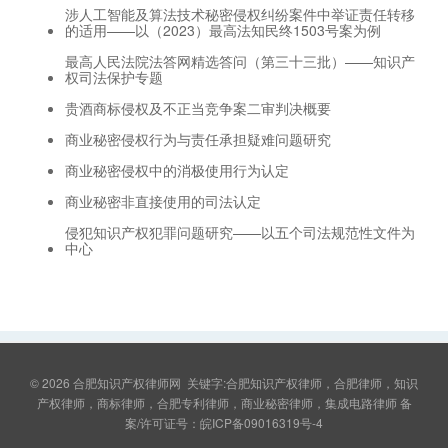
涉人工智能及算法技术秘密侵权纠纷案件中举证责任转移
的适用——以（2023）最高法知民终1503号案为例
最高人民法院法答网精选答问（第三十三批）——知识产
权司法保护专题
贵酒商标侵权及不正当竞争案二审判决概要
商业秘密侵权行为与责任承担疑难问题研究
商业秘密侵权中的消极使用行为认定
商业秘密非直接使用的司法认定
侵犯知识产权犯罪问题研究——以五个司法规范性文件为
中心
© 2026
合肥知识产权律师网
关键字:合肥知识产权律师，合肥律师，知识
产权律师，商标律师，合肥专利律师，商业秘密律师，集成电路律师 备
案/许可证号：
皖ICP备09016319号-4