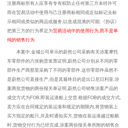
注册商标所有人应享有专有权防止任何第三方未经许可
而在贸易活动中使用与己注册商标相同或近似标记去标
示相同或类似的商品或服务,以造成混淆的可能.《协议》
把第三方的行为界定为
贸易活动中的使用行为,而不是单
纯的销售行为
本案中,金城公司举示的蔚然公司采购有关涉案摩托
车零部件的六张购货发票证明,蔚然公司分别从不同的零
部件生产商那里采购了不同的零部件.这些零部件虽然不
是蔚然公司直接生产,但是其最终目的是出口尼日利亚.涉
案两批货物的两份报关单证明,蔚然公司销售涉案产品的
成交方式为FOB,即装运港船上交货.根据FOB的成交方式,
卖方应在合同规定的装运港和规定的期限内,将货物装上
买方指定的船只,并及时通知买方,货物在装运港越过船舷
时,货物交付行为已经完成.涉案两份报关单所附的销售合