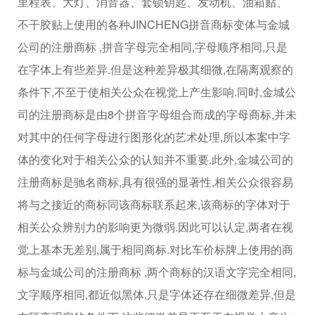
里程表、大灯、消音器、套锁钥匙、发动机、油箱贴、
不干胶贴上使用的各种JINCHENG拼音商标变体与金城
公司的注册商标 ,拼音字母完全相同,字母顺序相同,只是
在字体上有些差异.但是这种差异极其细微,在隔离观察的
条件下,不至于使相关公众在视觉上产生影响.同时,金城公
司的注册商标是由8个拼音字母组合而成的字母商标,并未
对其中的任何字母进行图形化的艺术处理,所以本案中字
体的变化对于相关公众的认知并不重要.此外,金城公司的
注册商标是驰名商标,具有很强的显著性,相关公众很容易
将与之接近的商标同该商标联系起来,该商标的字体对于
相关公众辨别力的影响更为微弱.因此可以认定,两者在视
觉上基本无差别,属于相同商标.对比车价标牌上使用的商
标与金城公司的注册商标 ,两个商标的汉语文字完全相同,
文字顺序相同,都近似黑体,只是字体还存在细微差异,但是