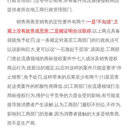
行政管理部门责令停止销售,并将案件情况通报侵权商品
提供者所在地工商行政管理部门.
销售商善意销售的定性要件有两个
:一是”不知道”,主
观上没有故意或恶意;二是能证明合法取得.
以上两点具备
就能免予处罚.这一条规定对基层工商部门的行政执法可
以说影响巨大,更可以说”一石激起千层浪”.原因是:工商部
门查处流通领域的商标侵权案件中七八成涉及销售侵权
商品行为.按新法的规定,以后对这样的案件只能是要求”停
止销售”,免予处罚,这样带来的后果至少有两个:(1)基层查
处这类案件的积极性将降低.(2)工商部门在流通领域打击
商标侵权行为,维护公平竞争的力度会受到影响,有可能直
接导致消费者产生误解,认为工商部门履职不到位,不作为,
影响到工商部门的形象.因为消费者接触的大多是销售商,
而不是生产商.