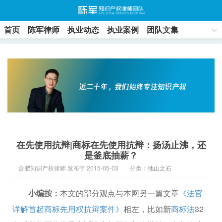
首页
陈军律师
执业动态
执业案例
团队文集
联系方式
在先使用抗辩|商标在先使用抗辩：扬汤止沸，还
是釜底抽薪？
合肥知识产权律师 发布于 2015-05-03
分类：
他山之石
小编按：
本文的部分观点与本网另一篇文章
《法官
详解首起商标先用权抗辩案件》
相左，比如新
商标法
32