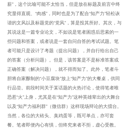
薪”，这个比喻可能不太恰当，但是放在标题及前言中终
究显得直观、“肉感”，同时也是为了配合“知产力”轻松诙
谐的文风以及标题党的“党风”，算是投其所好。其次，与
其说这是一篇专业论文，不如说是笔者困惑后思索的一
些问题和答案，或者说是一套自问自答的考试试题。笔
者可能只是设计了考题（提出问题），并自行给出自己
的答案（分析问题）。但是，该答案是不是标准答案或
正确答案（解决问题），就不得而知了。此外，笔者斗
胆将自家酿制的“小豆腐块”放上“知产力”的大餐桌，供同
行品尝。前段时间关于某话题的火热讨论，使得笔者唯
恐惹“火”上身，尤其是在“知产力”这种英雄辈出的大舞台
以及“知产力福利群”（微信群）这样现场辩论的大擂台。
当然，各位的大砖头、臭鸡蛋等，既可单点，亦可套
餐。笔者即便内心有惧，但终究来者不拒，虚心受教。