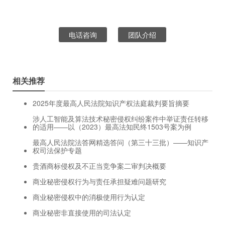
电话咨询
团队介绍
相关推荐
2025年度最高人民法院知识产权法庭裁判要旨摘要
涉人工智能及算法技术秘密侵权纠纷案件中举证责任转移
的适用——以（2023）最高法知民终1503号案为例
最高人民法院法答网精选答问（第三十三批）——知识产
权司法保护专题
贵酒商标侵权及不正当竞争案二审判决概要
商业秘密侵权行为与责任承担疑难问题研究
商业秘密侵权中的消极使用行为认定
商业秘密非直接使用的司法认定