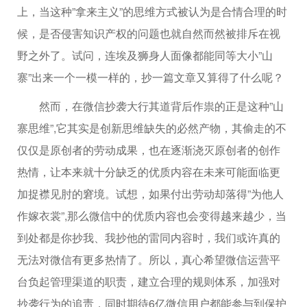
上，当这种”拿来主义”的思维方式被认为是合情合理的时
候，是否侵害知识产权的问题也就自然而然被排斥在视
野之外了。试问，连埃及狮身人面像都能同等大小”山
寨”出来一个一模一样的，抄一篇文章又算得了什么呢？
然而，在微信抄袭大行其道背后作祟的正是这种”山
寨思维”,它其实是创新思维缺失的必然产物，其偷走的不
仅仅是原创者的劳动成果，也在逐渐浇灭原创者的创作
热情，让本来就十分缺乏的优质内容在未来可能面临更
加捉襟见肘的窘境。试想，如果付出劳动却落得”为他人
作嫁衣裳”,那么微信中的优质内容也会变得越来越少，当
到处都是你抄我、我抄他的雷同内容时，我们或许真的
无法对微信有更多热情了。所以，真心希望微信运营平
台负起管理渠道的职责，建立合理的规则体系，加强对
抄袭行为的追责，同时期待6亿微信用户都能参与到保护