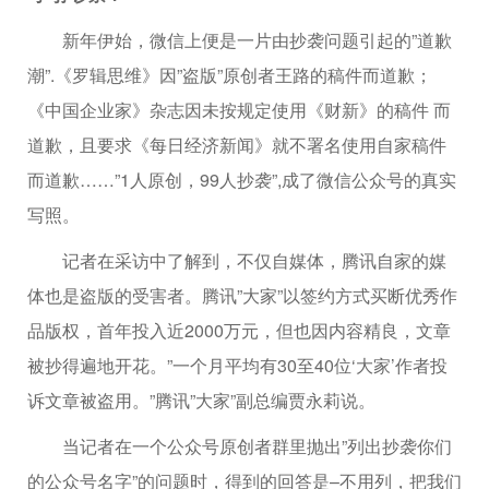
新年伊始，微信上便是一片由抄袭问题引起的”道歉
潮”.《罗辑思维》因”盗版”原创者王路的稿件而道歉；
《中国企业家》杂志因未按规定使用《财新》的稿件 而
道歉，且要求《每日经济新闻》就不署名使用自家稿件
而道歉……”1人原创，99人抄袭”,成了微信公众号的真实
写照。
记者在采访中了解到，不仅自媒体，腾讯自家的媒
体也是盗版的受害者。腾讯”大家”以签约方式买断优秀作
品版权，首年投入近2000万元，但也因内容精良，文章
被抄得遍地开花。”一个月平均有30至40位‘大家’作者投
诉文章被盗用。”腾讯”大家”副总编贾永莉说。
当记者在一个公众号原创者群里抛出”列出抄袭你们
的公众号名字”的问题时，得到的回答是–不用列，把我们