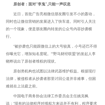
原创者：面对”李鬼”,只能一声叹息
近日，首批广告亮相微信朋友圈引发不小的轰动，
同时也让微信营销的发展进入了快车道。同时引人关注
的一个现象，便是朋友圈内转发的公众号内容抄袭横
行。
”被抄袭也只能跟微信上的大号较真，小号还巴不得
你曝光它，增加知名度呢。””野马财经联盟”的发起人李
晓晔说出了原创者维权的现状。
原创类机构也试图以法律武器维护权益。根据现行
法律，被侵权者从抄袭者那里讨回公道并非难事，但困
难就在上法庭之前。
中国电子商务协会法律工作委员会主任姚克枫
说：”现有的法律程序对维权方来说并不有利，程序要求