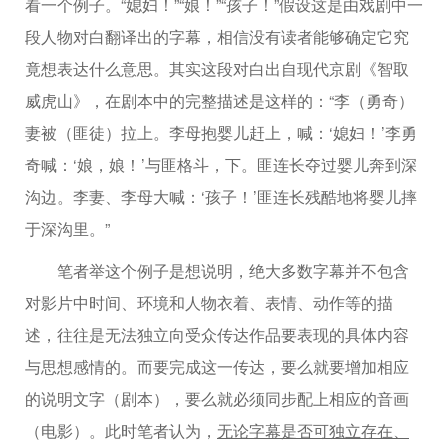
看一个例子。“媳妇！”“娘！”“孩子！”假设这是由戏剧中一
段人物对白翻译出的字幕，相信没有读者能够确定它究
竟想表达什么意思。其实这段对白出自现代京剧《智取
威虎山》，在剧本中的完整描述是这样的：“李（勇奇）
妻被（匪徒）拉上。李母抱婴儿赶上，喊：‘媳妇！’李勇
奇喊：‘娘，娘！’与匪格斗，下。匪连长夺过婴儿奔到深
沟边。李妻、李母大喊：‘孩子！’匪连长残酷地将婴儿摔
于深沟里。”
笔者举这个例子是想说明，绝大多数字幕并不包含
对影片中时间、环境和人物衣着、表情、动作等的描
述，往往是无法独立向受众传达作品要表现的具体内容
与思想感情的。而要完成这一传达，要么就要增加相应
的说明文字（剧本），要么就必须同步配上相应的音画
（电影）。此时笔者认为，
无论字幕是否可独立存在、