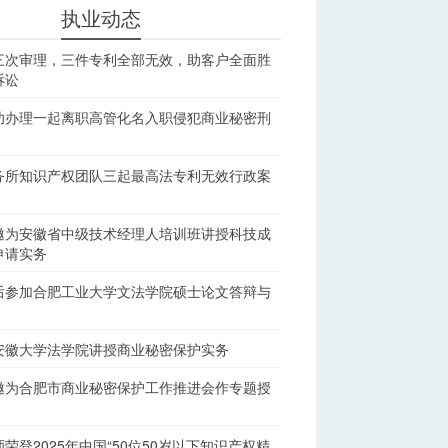
执业动态
三次审理，三件专利全部无效，助客户全面胜
诉讼
功办理一起离职高管化名入职侵犯商业秘密刑
务所知识产权团队三起最高法专利无效行政案
邀为安徽省中级技术经理人培训班讲授科技成
申请实务
后参加合肥工业大学文法学院硕士论文答辩与
安徽大学法学院讲授商业秘密保护实务
邀为合肥市商业秘密保护工作推进会作专题授
荣登2025年中国“50位50岁以下知识产权精