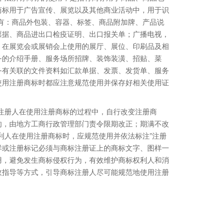
商标用于广告宣传、展览以及其他商业活动中，用于识
有：商品外包装、容器、标签、商品附加牌、产品说
票据、商品进出口检疫证明、出口报关单；广播电视，
，在展览会或展销会上使用的展厅、展位、印刷品及相
务的介绍手册、服务场所招牌、装饰装潢、招贴、菜
务有关联的文件资料如汇款单据、发票、发货单、服务
使用注册商标时都应注意规范使用并保存好相关使用证
册人在使用注册商标的过程中，自行改变注册商
的，由地方工商行政管理部门责令限期改正；期满不改
利人在使用注册商标时，应规范使用并依法标注”注册
字样或注册标记必须与商标注册证上的商标文字、图样一
用，避免发生商标侵权行为，有效维护商标权利人和消
政指导等方式，引导商标注册人尽可能规范地使用注册