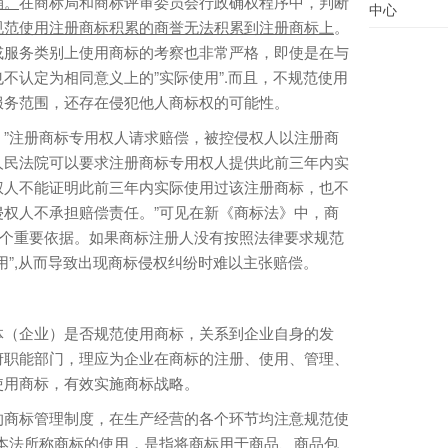
销。
在商标局和商标评审委员会行政确权程序中，判断
中心
规范使用注册商标积累的商誉无法积累到注册商标上
。
或服务类别上使用商标的考察也非常严格，即使是在与
不认定为相同意义上的”实际使用”.而且，不规范使用
服务范围，还存在侵犯他人商标权的可能性。
注册商标专用权人请求赔偿，被控侵权人以注册商
人民法院可以要求注册商标专用权人提供此前三年内实
权人不能证明此前三年内实际使用过该注册商标，也不
权人不承担赔偿责任。”可见在新《商标法》中，商
一个重要依据。如果商标注册人没有按照法律要求规范
用”,从而导致出现商标侵权纠纷时难以主张赔偿。
（企业）是否规范使用商标，关系到企业自身的发
府职能部门，理应为企业在商标的注册、使用、管理、
使用商标，有效实施商标战略。
商标管理制度，在生产经营的各个环节均注意规范使
本法所称商标的使用，是指将商标用于商品、商品包