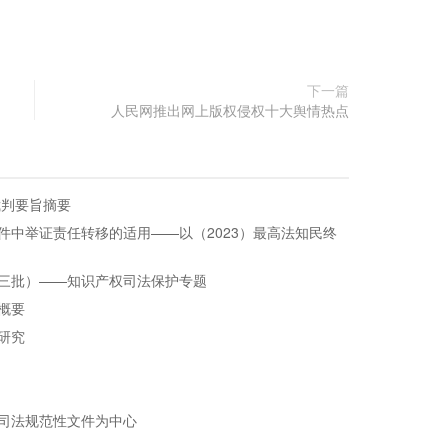
下一篇
人民网推出网上版权侵权十大舆情热点
裁判要旨摘要
件中举证责任转移的适用——以（2023）最高法知民终
三批）——知识产权司法保护专题
概要
研究
司法规范性文件为中心