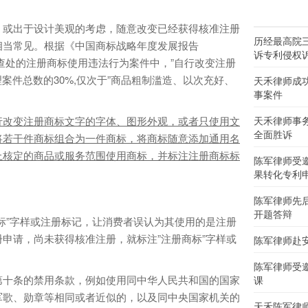
或出于设计美观的考虑，随意改变已经获得核准注册
历经最高院
相当常见。根据《中国商标战略年度发展报告
诉专利侵权
机关查处的注册商标使用违法行为案件中，”自行改变注册
理案件总数的30%,仅次于”商品粗制滥造、以次充好、
天禾律师成
事案件
行改变注册商标文字的字体、图形外观，或者只使用文
天禾律师事
全面胜诉
将若干件商标组合为一件商标，将商标随意添加通用名
上核定的商品或服务范围使用商标，并标注注册商标标
陈军律师受
果转化专利
陈军律师先
开题答辩
”字样或注册标记，让消费者误认为其使用的是注册
申请，尚未获得核准注册，就标注”注册商标”字样或
陈军律师赴
陈军律师受
十条的禁用条款，例如使用同中华人民共和国的国家
课
军歌、勋章等相同或者近似的，以及同中央国家机关的
天禾陈军律师