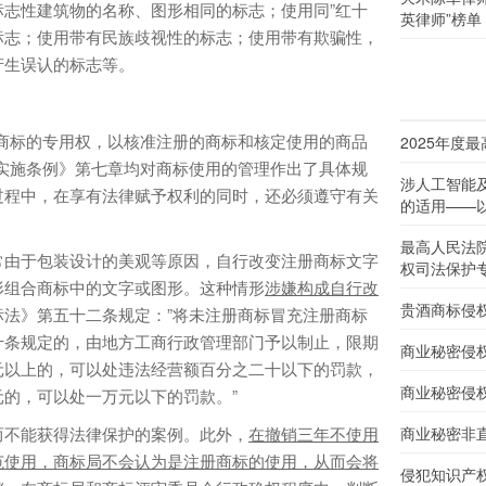
志性建筑物的名称、图形相同的标志；使用同”红十
英律师”榜单
的标志；使用带有民族歧视性的标志；使用带有欺骗性，
产生误认的标志等。
标的专用权，以核准注册的商标和核定使用的商品
2025年度
实施条例》第七章均对商标使用的管理作出了具体规
涉人工智能
过程中，在享有法律赋予权利的同时，还必须遵守有关
的适用——以
最高人民法
由于包装设计的美观等原因，自行改变注册商标文字
权司法保护
形组合商标中的文字或图形。这种情形
涉嫌构成自行改
贵酒商标侵
标法》第五十二条规定：”将未注册商标冒充注册商标
十条规定的，由地方工商行政管理部门予以制止，限期
商业秘密侵
元以上的，可以处违法经营额百分之二十以下的罚款，
商业秘密侵
的，可以处一万元以下的罚款。”
不能获得法律保护的案例。此外，
在撤销三年不使用
商业秘密非
范使用，商标局不会认为是注册商标的使用，从而会将
侵犯知识产